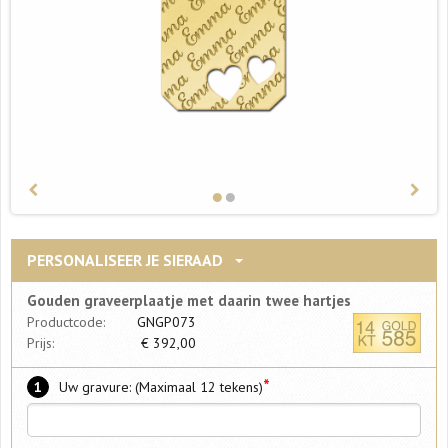
PERSONALISEER JE SIERAAD
Gouden graveerplaatje met daarin twee hartjes
Productcode:
GNGP073
Prijs:
€
392,00
*
1
Uw gravure: (Maximaal 12 tekens)