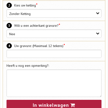
*
2
Kies uw ketting
Zonder Ketting
*
3
Wilt u een achterkant gravure?
Nee
*
4
Uw gravure: (Maximaal 12 tekens)
Heeft u nog een opmerking?:
In winkelwagen