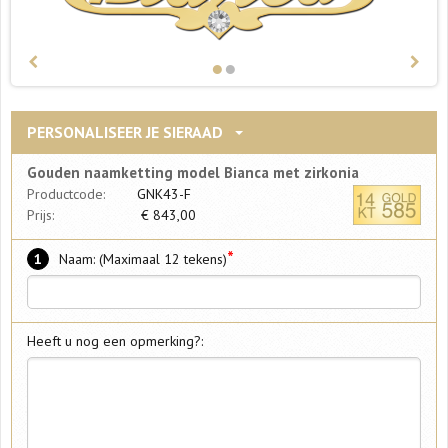
PERSONALISEER JE SIERAAD
Gouden naamketting model Bianca met zirkonia
Productcode:
GNK43-F
Prijs:
€
843,00
*
1
Naam: (Maximaal 12 tekens)
Heeft u nog een opmerking?: