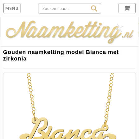
Toggle
MENU
navigation
Gouden naamketting model Bianca met
zirkonia