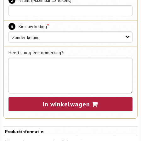
*
2
Naam: (Maximaal 12 tekens)
*
3
Kies uw ketting
Zonder ketting
Heeft u nog een opmerking?:
In winkelwagen
Productinformatie: