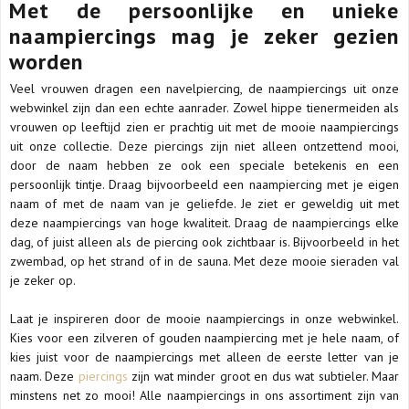
Met de persoonlijke en unieke
naampiercings mag je zeker gezien
worden
Veel vrouwen dragen een navelpiercing, de naampiercings uit onze
webwinkel zijn dan een echte aanrader. Zowel hippe tienermeiden als
vrouwen op leeftijd zien er prachtig uit met de mooie naampiercings
uit onze collectie. Deze piercings zijn niet alleen ontzettend mooi,
door de naam hebben ze ook een speciale betekenis en een
persoonlijk tintje. Draag bijvoorbeeld een naampiercing met je eigen
naam of met de naam van je geliefde. Je ziet er geweldig uit met
deze naampiercings van hoge kwaliteit. Draag de naampiercings elke
dag, of juist alleen als de piercing ook zichtbaar is. Bijvoorbeeld in het
zwembad, op het strand of in de sauna. Met deze mooie sieraden val
je zeker op.
Laat je inspireren door de mooie naampiercings in onze webwinkel.
Kies voor een zilveren of gouden naampiercing met je hele naam, of
kies juist voor de naampiercings met alleen de eerste letter van je
naam. Deze
piercings
zijn wat minder groot en dus wat subtieler. Maar
minstens net zo mooi! Alle naampiercings in ons assortiment zijn van