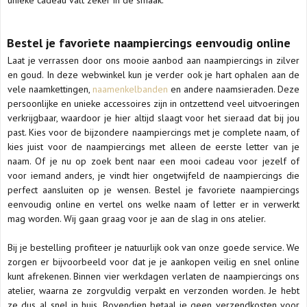
Bestel je favoriete naampiercings eenvoudig online
Laat je verrassen door ons mooie aanbod aan naampiercings in zilver
en goud. In deze webwinkel kun je verder ook je hart ophalen aan de
vele naamkettingen,
naamenkelbanden
en andere naamsieraden. Deze
persoonlijke en unieke accessoires zijn in ontzettend veel uitvoeringen
verkrijgbaar, waardoor je hier altijd slaagt voor het sieraad dat bij jou
past. Kies voor de bijzondere naampiercings met je complete naam, of
kies juist voor de naampiercings met alleen de eerste letter van je
naam. Of je nu op zoek bent naar een mooi cadeau voor jezelf of
voor iemand anders, je vindt hier ongetwijfeld de naampiercings die
perfect aansluiten op je wensen. Bestel je favoriete naampiercings
eenvoudig online en vertel ons welke naam of letter er in verwerkt
mag worden. Wij gaan graag voor je aan de slag in ons atelier.
Bij je bestelling profiteer je natuurlijk ook van onze goede service. We
zorgen er bijvoorbeeld voor dat je je aankopen veilig en snel online
kunt afrekenen. Binnen vier werkdagen verlaten de naampiercings ons
atelier, waarna ze zorgvuldig verpakt en verzonden worden. Je hebt
ze dus al snel in huis. Bovendien betaal je geen verzendkosten voor