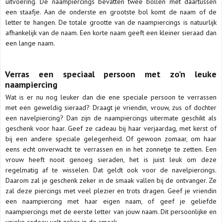
uitvoering. De naampiercings bevatten twee bollen met daartussen
een staafje. Aan de onderste en grootste bol komt de naam of de
letter te hangen. De totale grootte van de naampiercings is natuurlijk
afhankelijk van de naam. Een korte naam geeft een kleiner sieraad dan
een lange naam.
Verras een speciaal persoon met zo’n leuke
naampiercing
Wat is er nu nog leuker dan die ene speciale persoon te verrassen
met een geweldig sieraad? Draagt je vriendin, vrouw, zus of dochter
een navelpiercing? Dan zijn de naampiercings uitermate geschikt als
geschenk voor haar. Geef ze cadeau bij haar verjaardag, met kerst of
bij een andere speciale gelegenheid. Of gewoon zomaar, om haar
eens echt onverwacht te verrassen en in het zonnetje te zetten. Een
vrouw heeft nooit genoeg sieraden, het is juist leuk om deze
regelmatig af te wisselen. Dat geldt ook voor de navelpiercings.
Daarom zal je geschenk zeker in de smaak vallen bij de ontvanger. Ze
zal deze piercings met veel plezier en trots dragen. Geef je vriendin
een naampiercing met haar eigen naam, of geef je geliefde
naampiercings met de eerste letter van jouw naam. Dit persoonlijke en
unieke cadeau valt zeker in de smaak.