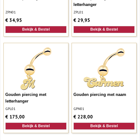
letterhanger
ZPN01
ZPL01
€
34,95
€
29,95
Bekijk & Bestel
Bekijk & Bestel
Gouden piercing met
Gouden piercing met naam
letterhanger
GPL01
GPN01
€
175,00
€
228,00
Bekijk & Bestel
Bekijk & Bestel