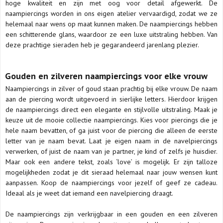
hoge kwaliteit en zijn met oog voor detail afgewerkt. De
naampiercings worden in ons eigen atelier vervaardigd, zodat we ze
helemaal naar wens op maat kunnen maken. De naampiercings hebben
een schitterende glans, waardoor ze een luxe uitstraling hebben. Van
deze prachtige sieraden heb je gegarandeerd jarenlang plezier.
Gouden en zilveren naampiercings voor elke vrouw
Naampiercings in zilver of goud staan prachtig bij elke vrouw. De naam
aan de piercing wordt uitgevoerd in sierlijke letters. Hierdoor krijgen
de naampiercings direct een elegante en stijlvolle uitstraling. Maak je
keuze uit de mooie collectie naampiercings. Kies voor piercings die je
hele naam bevatten, of ga juist voor de piercing die alleen de eerste
letter van je naam bevat. Laat je eigen naam in de navelpiercings
verwerken, of juist de naam van je partner, je kind of zelfs je huisdier.
Maar ook een andere tekst, zoals ‘love’ is mogelijk. Er zijn talloze
mogelijkheden zodat je dit sieraad helemaal naar jouw wensen kunt
aanpassen. Koop de naampiercings voor jezelf of geef ze cadeau.
Ideaal als je weet dat iemand een navelpiercing draagt.
De naampiercings zijn verkrijgbaar in een gouden en een zilveren